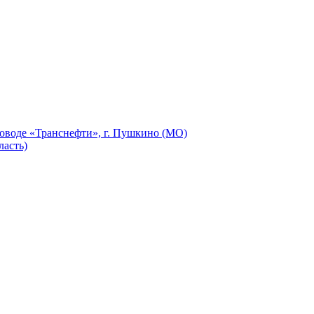
оводе «Транснефти», г. Пушкино (МО)
ласть)