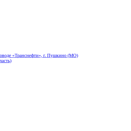
оводе «Транснефти», г. Пушкино (МО)
ласть)