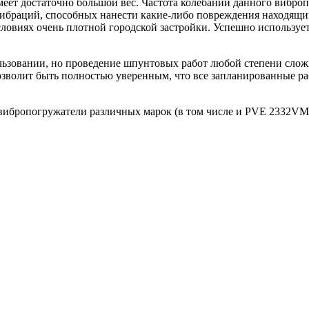
т достаточно большой вес. Частота колебаний данного вибропо
вибраций, способных нанести какие-либо повреждения находящи
словиях очень плотной городской застройки. Успешно используе
льзовании, но проведение шпунтовых работ любой степени сло
волит быть полностью уверенным, что все запланированные ра
 вибропогружатели различных марок (в том числе и PVE 2332VM